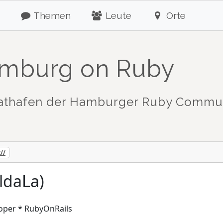
Themen
Leute
Orte
mburg on Ruby
athafen der Hamburger Ruby Commu
//
ldaLa)
loper * RubyOnRails