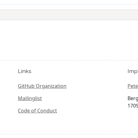
Links
Imp
GitHub Organization
Pete
Mailinglist
Berg
1709
Code of Conduct