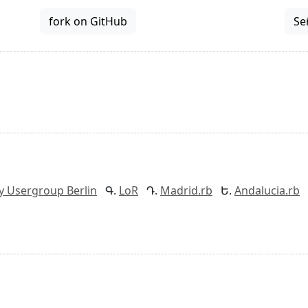
fork on GitHub
Se
y Usergroup Berlin
LoR
Madrid.rb
Andalucia.rb