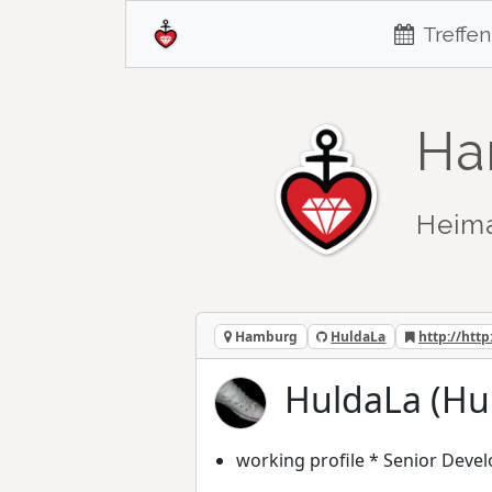
Treffen
Ha
Heim
Hamburg
HuldaLa
http://http:
HuldaLa (Hu
working profile * Senior Deve