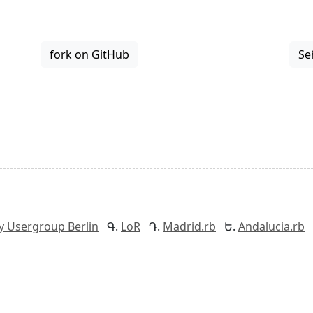
fork on GitHub
Se
y Usergroup Berlin
LoR
Madrid.rb
Andalucia.rb