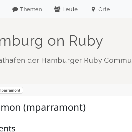
Themen
Leute
Orte
mburg on Ruby
athafen der Hamburger Ruby Commu
/mparramont
amon (mparramont)
ents