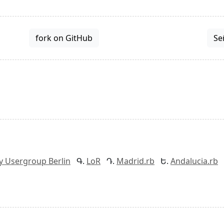
fork on GitHub
Se
y Usergroup Berlin
LoR
Madrid.rb
Andalucia.rb