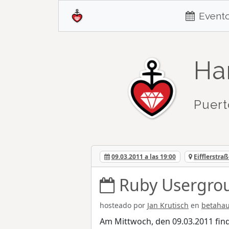
Event
Ha
Puer
09.03.2011 a las 19:00
Eifflerstra
Ruby Usergro
hosteado por
Jan Krutisch
en
betahau
Am Mittwoch, den 09.03.2011 fin