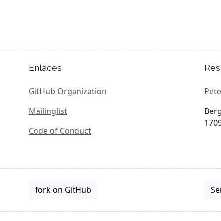
Enlaces
Res
GitHub Organization
Pete
Mailinglist
Berg
1709
Code of Conduct
fork on GitHub
Se