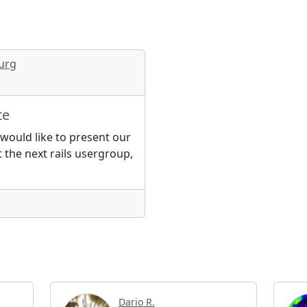
urg
te
would like to present our
 the next rails usergroup,
Dario R.