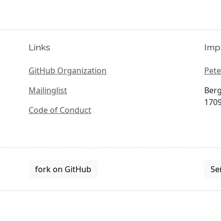
Links
Imp
GitHub Organization
Pete
Mailinglist
Berg
1709
Code of Conduct
fork on GitHub
Se